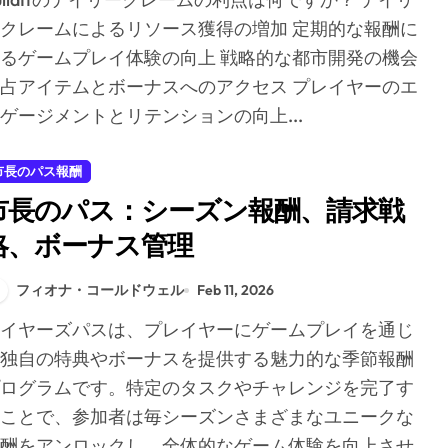
クレームによるリソース獲得の増加 定期的な報酬に
るゲームプレイ体験の向上 戦略的な都市開発の機会
占アイテムとボーナスへのアクセス プレイヤーのエ
ゲージメントとリテンションの向上...
市長のパス報酬
市長のパス：シーズン報酬、請求戦
略、ボーナス管理
フィオナ・コールドウェル
Feb 11, 2026
独自の特典やボーナスを提供する魅力的な季節報酬
ログラムです。特定のタスクやチャレンジを完了す
ことで、参加者は毎シーズンさまざまなユニークな
酬をアンロックし、全体的なゲーム体験を向上させ