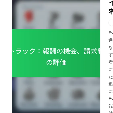
Event Trackは、積極的な参加とエンゲージメントを促
進
な
す
者
に
た
追
に
E
報