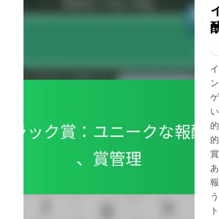
イベントトラック賞は、参加者に対する貴重なインセ
ン
ゲ
い
的
的
賞
あ
報
う
ト