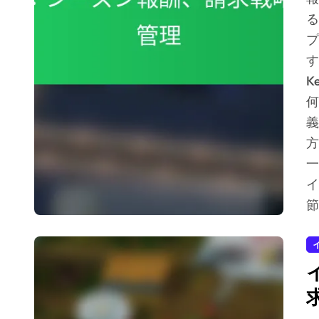
る
プ
す
K
何
義
方
一
イ
節