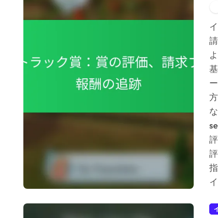
イベントトラック賞システムは、参加者が賞の評価、
請
よ
基
ー
方
な
s
評
評
指
イ