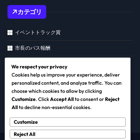
カテゴリ
イベントトラック賞
市長のパス報酬
日次および週次の請求
We respect your privacy
Cookies help us improve your experience, deliver
personalized content, and analyze traffic. You can
choose which cookies to allow by clicking
dragon-blade.jp
Customize
. Click
Accept All
to consent or
Reject
All
to decline non-essential cookies.
Customize
Reject All