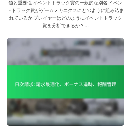
値と重要性 イベントトラック賞の一般的な別名 イベン
トトラック賞がゲームメカニクスにどのように組み込ま
れているか プレイヤーはどのようにイベントトラック
賞を分析できるか？...