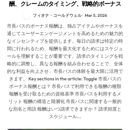
酬、クレームのタイミング、戦略的ボーナス
フィオナ・コールドウェル
Mar 5, 2026
市長パスのボーナス報酬は、独占アイテムやボーナスを
通じてユーザーエンゲージメントを高めるための魅力的
なインセンティブを提供します。毎日の請求は特定の時
間に行われるため、報酬を最大化するためにはスケジュ
ールを理解することが重要です。請求のタイミングを戦
略的に調整し、異なる報酬を組み合わせることで、全体
的な利益を向上させ、市長パスの体験を最大限に活用で
きます。 Key sections in the article: Toggle 市長パスの
ボーナス報酬とは？ 市長パスで利用できる報酬の種類
報酬を受け取るための資格基準 市長パスを利用するメ
リット 報酬の構造と階層化 市長パスに関連する一般的
な別名と用語 報酬はいつ請求できますか？ 請求頻度と
スケジュール...