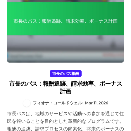
市長のパス報酬
市長のパス：報酬追跡、請求効率、ボーナス
計画
フィオナ・コールドウェル
Mar 11, 2026
市長パスは、地域のサービスや活動への参加を通じて住
民を報いることを目的とした革新的なプログラムです。
報酬の追跡、請求プロセスの簡素化、将来のボーナスの