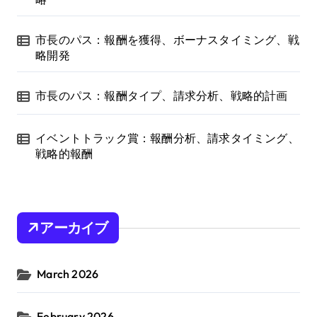
市長のパス：報酬を獲得、ボーナスタイミング、戦
略開発
市長のパス：報酬タイプ、請求分析、戦略的計画
イベントトラック賞：報酬分析、請求タイミング、
戦略的報酬
アーカイブ
March 2026
February 2026