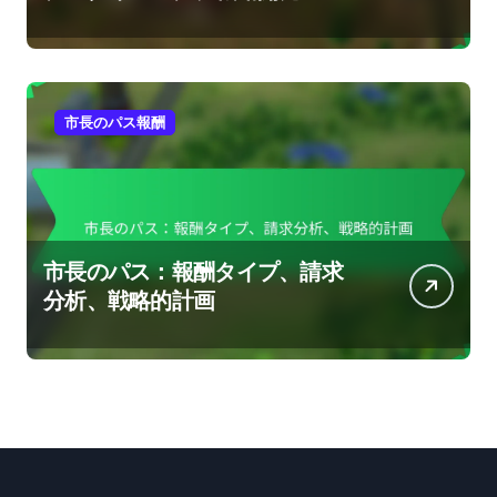
市長のパス報酬
市長のパス：報酬タイプ、請求
分析、戦略的計画