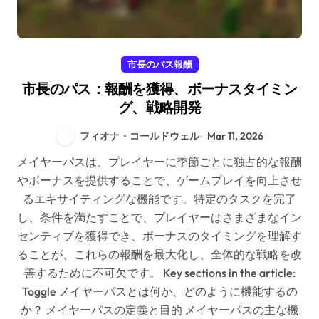
市長のパス報酬
市長のパス：報酬を獲得、ボーナスタイミン
グ、戦略開発
フィオナ・コールドウェル
Mar 11, 2026
メイヤーパスは、プレイヤーに季節ごとに独占的な報酬
やボーナスを提供することで、ゲームプレイを向上させ
るエキサイティングな機能です。特定のタスクを完了
し、条件を満たすことで、プレイヤーはさまざまなイン
センティブを獲得でき、ボーナスのタイミングを理解す
ることが、これらの報酬を最大化し、全体的な戦略を改
善するために不可欠です。 Key sections in the article:
Toggle メイヤーパスとは何か、どのように機能するの
か？ メイヤーパスの定義と目的 メイヤーパスの主な機