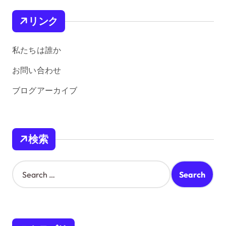
s
リンク
t
s
私たちは誰か
p
お問い合わせ
a
ブログアーカイブ
g
i
n
検索
a
t
S
e
i
a
o
r
c
n
h