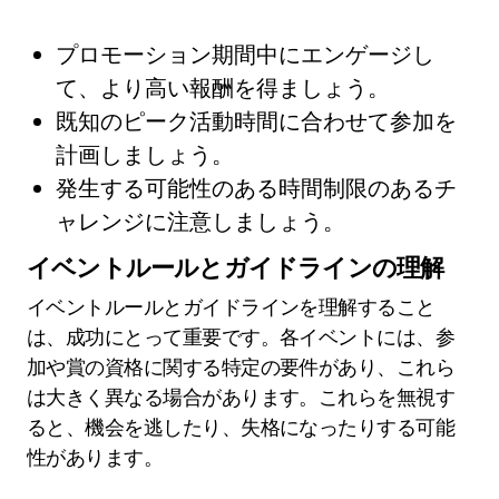
プロモーション期間中にエンゲージし
て、より高い報酬を得ましょう。
既知のピーク活動時間に合わせて参加を
計画しましょう。
発生する可能性のある時間制限のあるチ
ャレンジに注意しましょう。
イベントルールとガイドラインの理解
イベントルールとガイドラインを理解すること
は、成功にとって重要です。各イベントには、参
加や賞の資格に関する特定の要件があり、これら
は大きく異なる場合があります。これらを無視す
ると、機会を逃したり、失格になったりする可能
性があります。