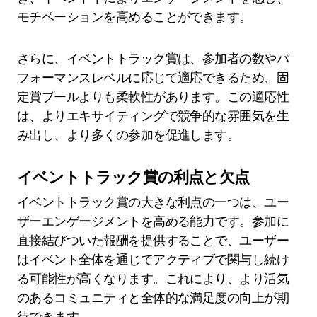
モチベーションを高めることができます。
さらに、イベントトラック賞は、参加者の数やパ
フォーマンスレベルに応じて適応できるため、固
定賞プールよりも柔軟性があります。この適応性
は、よりエキサイティングで競争的な雰囲気を生
み出し、より多くの参加を促進します。
イベントトラック賞の利点と欠点
イベントトラック賞の大きな利点の一つは、ユー
ザーエンゲージメントを高める能力です。参加に
直接結びついた報酬を提供することで、ユーザー
はイベント全体を通じてアクティブで関与し続け
る可能性が高くなります。これにより、より活気
のあるコミュニティと全体的な満足度の向上が期
待できます。