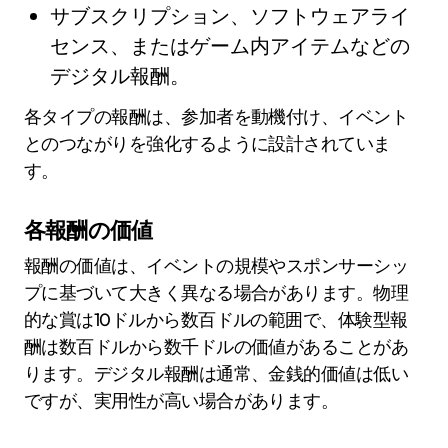
サブスクリプション、ソフトウェアライ
センス、またはゲーム内アイテムなどの
デジタル報酬。
各タイプの報酬は、参加者を動機付け、イベント
とのつながりを強化するように設計されていま
す。
各報酬の価値
報酬の価値は、イベントの規模やスポンサーシッ
プに基づいて大きく異なる場合があります。物理
的な賞は10ドルから数百ドルの範囲で、体験型報
酬は数百ドルから数千ドルの価値があることがあ
ります。デジタル報酬は通常、金銭的価値は低い
ですが、実用性が高い場合があります。