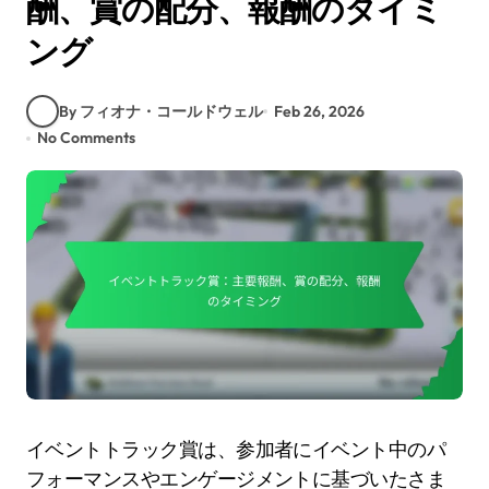
酬、賞の配分、報酬のタイミ
ング
By フィオナ・コールドウェル
Feb 26, 2026
No Comments
イベントトラック賞は、参加者にイベント中のパ
フォーマンスやエンゲージメントに基づいたさま