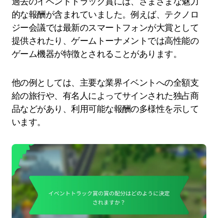
過去のイベントトラック賞には、さまざまな魅力
的な報酬が含まれていました。例えば、テクノロ
ジー会議では最新のスマートフォンが大賞として
提供されたり、ゲームトーナメントでは高性能の
ゲーム機器が特徴とされることがあります。
他の例としては、主要な業界イベントへの全額支
給の旅行や、有名人によってサインされた独占商
品などがあり、利用可能な報酬の多様性を示して
います。