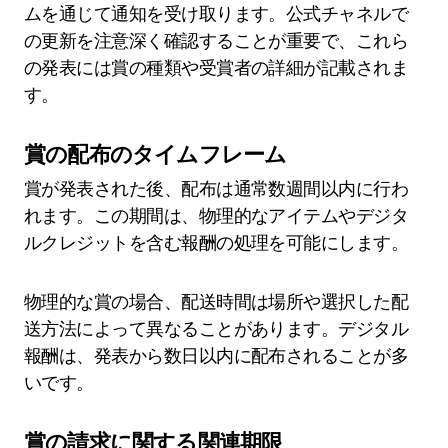
ムを通じて通知を受け取ります。公式チャネルで
の更新を注意深く確認することが重要で、これら
の発表には賞の種類や受賞者の詳細が記載されま
す。
賞の配布のタイムフレーム
賞が発表された後、配布は通常数週間以内に行わ
れます。この期間は、物理的なアイテムやデジタ
ルクレジットを含む報酬の処理を可能にします。
物理的な賞の場合、配送時間は場所や選択した配
送方法によって異なることがあります。デジタル
報酬は、発表から数日以内に配布されることが多
いです。
賞の請求に関する関連期限