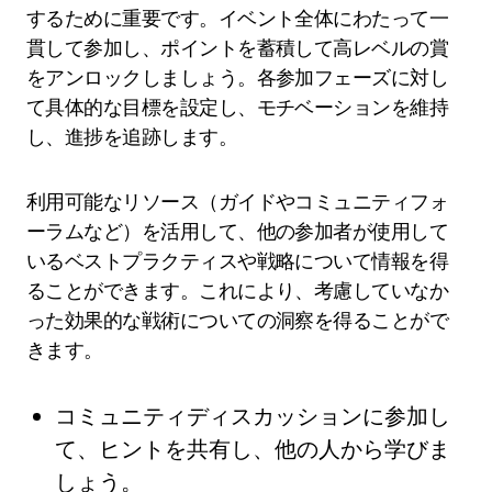
するために重要です。イベント全体にわたって一
貫して参加し、ポイントを蓄積して高レベルの賞
をアンロックしましょう。各参加フェーズに対し
て具体的な目標を設定し、モチベーションを維持
し、進捗を追跡します。
利用可能なリソース（ガイドやコミュニティフォ
ーラムなど）を活用して、他の参加者が使用して
いるベストプラクティスや戦略について情報を得
ることができます。これにより、考慮していなか
った効果的な戦術についての洞察を得ることがで
きます。
コミュニティディスカッションに参加し
て、ヒントを共有し、他の人から学びま
しょう。