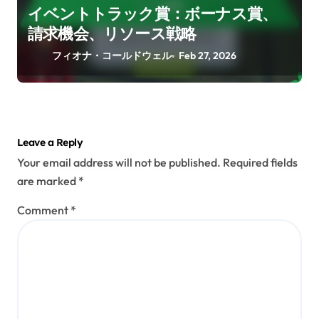
イベントトラック賞：ボーナス賞、
請求機会、リソース戦略
フィオナ・コールドウェル
Feb 27, 2026
Leave a Reply
Your email address will not be published.
Required fields
are marked
*
Comment
*