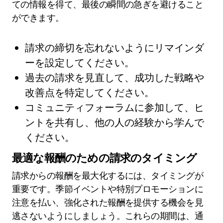
ての情報を得て、最後の瞬間の急ぎを避けること
ができます。
請求の締切を忘れないようにリマインダ
ーを設定してください。
過去の請求を見直して、成功した戦略や
改善点を特定してください。
コミュニティフォーラムに参加して、ヒ
ントを共有し、他の人の経験から学んで
ください。
最適な報酬のための請求のタイミング
請求からの報酬を最大化するには、タイミングが
重要です。季節イベントや特別プロモーションに
注意を払い、強化された報酬を提供する機会を見
逃さないようにしましょう。これらの期間は、通