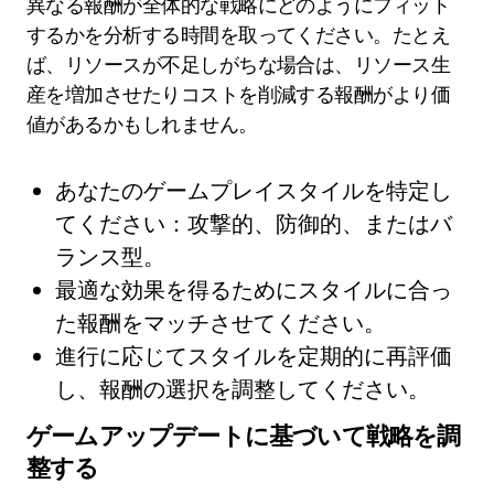
異なる報酬が全体的な戦略にどのようにフィット
するかを分析する時間を取ってください。たとえ
ば、リソースが不足しがちな場合は、リソース生
産を増加させたりコストを削減する報酬がより価
値があるかもしれません。
あなたのゲームプレイスタイルを特定し
てください：攻撃的、防御的、またはバ
ランス型。
最適な効果を得るためにスタイルに合っ
た報酬をマッチさせてください。
進行に応じてスタイルを定期的に再評価
し、報酬の選択を調整してください。
ゲームアップデートに基づいて戦略を調
整する