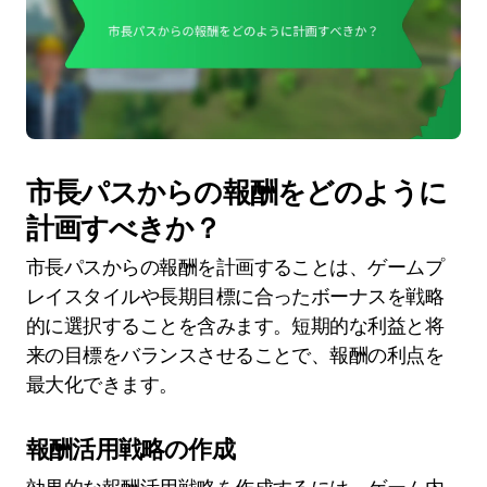
市長パスからの報酬をどのように
計画すべきか？
市長パスからの報酬を計画することは、ゲームプ
レイスタイルや長期目標に合ったボーナスを戦略
的に選択することを含みます。短期的な利益と将
来の目標をバランスさせることで、報酬の利点を
最大化できます。
報酬活用戦略の作成