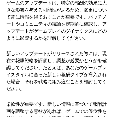
ゲームのアップデートは、特定の報酬の効果に大
きな影響を与える可能性があるため、変更につい
て常に情報を得ておくことが重要です。パッチノ
ートやコミュニティの議論を定期的に確認し、ア
ップデートがゲームプレイのダイナミクスにどの
ように影響するかを理解してください。
新しいアップデートがリリースされた際には、現
在の報酬戦略を評価し、調整が必要かどうかを確
認してください。たとえば、あなたのゲームプレ
イスタイルに合った新しい報酬タイプが導入され
た場合、それを戦略に組み込むことを検討してく
ださい。
柔軟性が重要です。新しい情報に基づいて報酬計
画を調整する意欲があれば、ゲームでの優位性を