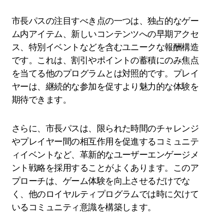
市長パスの注目すべき点の一つは、独占的なゲー
ム内アイテム、新しいコンテンツへの早期アクセ
ス、特別イベントなどを含むユニークな報酬構造
です。これは、割引やポイントの蓄積にのみ焦点
を当てる他のプログラムとは対照的です。プレイ
ヤーは、継続的な参加を促すより魅力的な体験を
期待できます。
さらに、市長パスは、限られた時間のチャレンジ
やプレイヤー間の相互作用を促進するコミュニテ
ィイベントなど、革新的なユーザーエンゲージメ
ント戦略を採用することがよくあります。このア
プローチは、ゲーム体験を向上させるだけでな
く、他のロイヤルティプログラムでは時に欠けて
いるコミュニティ意識を構築します。