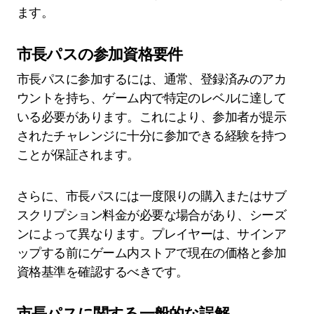
ます。
市長パスの参加資格要件
市長パスに参加するには、通常、登録済みのアカ
ウントを持ち、ゲーム内で特定のレベルに達して
いる必要があります。これにより、参加者が提示
されたチャレンジに十分に参加できる経験を持つ
ことが保証されます。
さらに、市長パスには一度限りの購入またはサブ
スクリプション料金が必要な場合があり、シーズ
ンによって異なります。プレイヤーは、サインア
ップする前にゲーム内ストアで現在の価格と参加
資格基準を確認するべきです。
市長パスに関する一般的な誤解