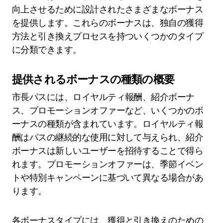
向上させるために設計されたさまざまなボーナス
を提供します。これらのボーナスは、独自の獲得
方法と引き換えプロセスを持ついくつかのタイプ
に分類できます。
提供されるボーナスの種類の概要
市長パスには、ロイヤルティ報酬、紹介ボーナ
ス、プロモーションオファーなど、いくつかのボ
ーナスの種類が含まれています。ロイヤルティ報
酬はパスの継続的な使用に対して与えられ、紹介
ボーナスは新しいユーザーを招待することで得ら
れます。プロモーションオファーは、季節イベン
トや特別キャンペーンに基づいて異なる場合があ
ります。
各ボーナスタイプには、獲得と引き換えのための