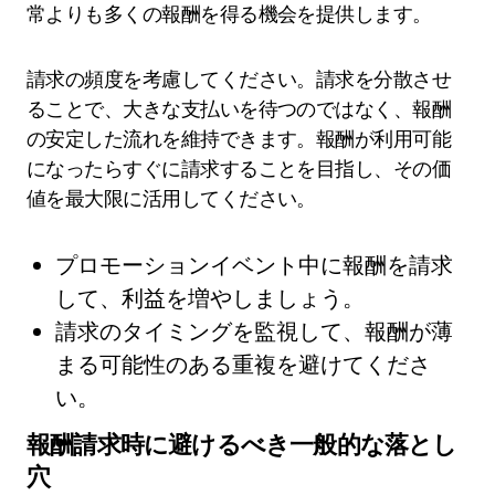
常よりも多くの報酬を得る機会を提供します。
請求の頻度を考慮してください。請求を分散させ
ることで、大きな支払いを待つのではなく、報酬
の安定した流れを維持できます。報酬が利用可能
になったらすぐに請求することを目指し、その価
値を最大限に活用してください。
プロモーションイベント中に報酬を請求
して、利益を増やしましょう。
請求のタイミングを監視して、報酬が薄
まる可能性のある重複を避けてくださ
い。
報酬請求時に避けるべき一般的な落とし
穴