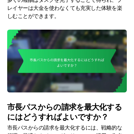
レイヤーは大金を使わなくても充実した体験を楽
しむことができます。
市長パスからの請求を最大化する
にはどうすればよいですか？
市長パスからの請求を最大化するには、戦略的な