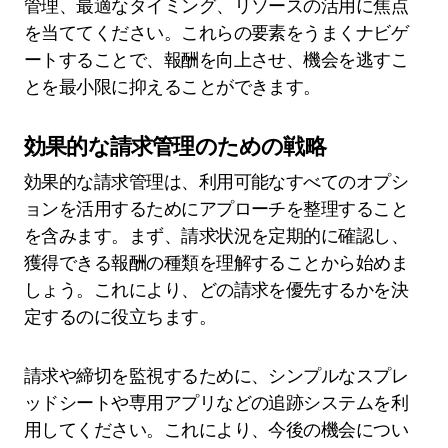
管理、最適なタイミング、リソースの活用に焦点
を当ててください。これらの要素をうまくナビゲ
ートすることで、報酬を向上させ、機会を逃すこ
とを最小限に抑えることができます。
効果的な請求管理のための戦略
効果的な請求管理は、利用可能なすべてのオプシ
ョンを活用するためにアプローチを整理すること
を含みます。まず、請求状況を定期的に確認し、
獲得できる報酬の種類を理解することから始めま
しょう。これにより、どの請求を優先するかを決
定するのに役立ちます。
請求や締切を監視するために、シンプルなスプレ
ッドシートや専用アプリなどの追跡システムを利
用してください。これにより、今後の機会につい