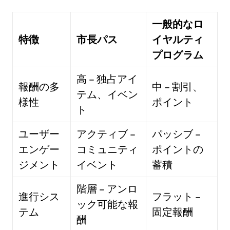
一般的なロ
特徴
市長パス
イヤルティ
プログラム
高 – 独占アイ
報酬の多
中 – 割引、
テム、イベン
様性
ポイント
ト
ユーザー
アクティブ –
パッシブ –
エンゲー
コミュニティ
ポイントの
ジメント
イベント
蓄積
階層 – アンロ
進行シス
フラット –
ック可能な報
テム
固定報酬
酬