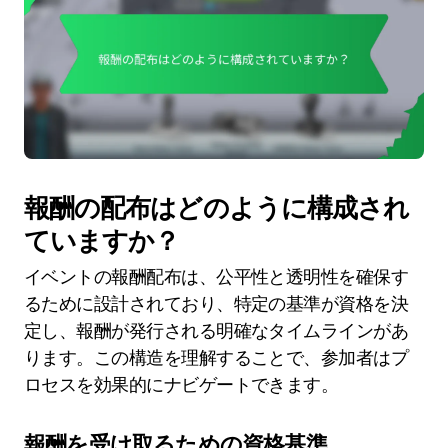
報酬の配布はどのように構成され
ていますか？
イベントの報酬配布は、公平性と透明性を確保す
るために設計されており、特定の基準が資格を決
定し、報酬が発行される明確なタイムラインがあ
ります。この構造を理解することで、参加者はプ
ロセスを効果的にナビゲートできます。
報酬を受け取るための資格基準