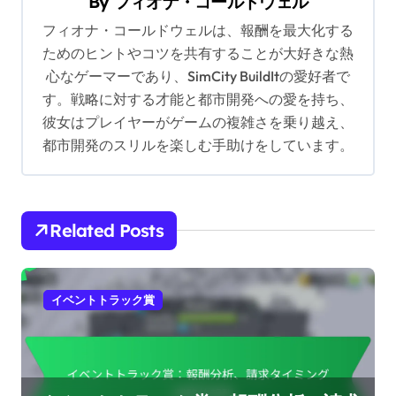
By
フィオナ・コールドウェル
i
フィオナ・コールドウェルは、報酬を最大化する
g
ためのヒントやコツを共有することが大好きな熱
心なゲーマーであり、SimCity BuildItの愛好者で
a
す。戦略に対する才能と都市開発への愛を持ち、
t
彼女はプレイヤーがゲームの複雑さを乗り越え、
i
都市開発のスリルを楽しむ手助けをしています。
o
n
Related Posts
イベントトラック賞