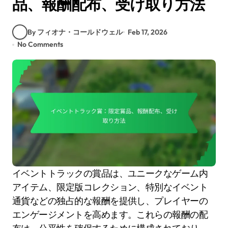
品、報酬配布、受け取り方法
By フィオナ・コールドウェル
Feb 17, 2026
No Comments
イベントトラックの賞品は、ユニークなゲーム内
アイテム、限定版コレクション、特別なイベント
通貨などの独占的な報酬を提供し、プレイヤーの
エンゲージメントを高めます。これらの報酬の配