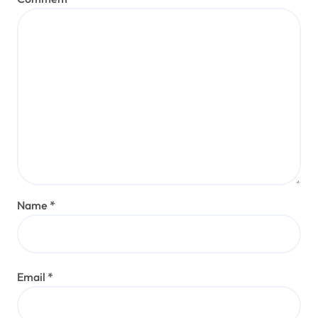
Name
*
Email
*