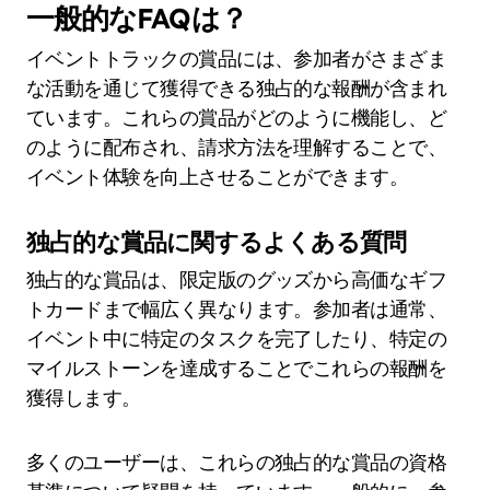
一般的なFAQは？
イベントトラックの賞品には、参加者がさまざま
な活動を通じて獲得できる独占的な報酬が含まれ
ています。これらの賞品がどのように機能し、ど
のように配布され、請求方法を理解することで、
イベント体験を向上させることができます。
独占的な賞品に関するよくある質問
独占的な賞品は、限定版のグッズから高価なギフ
トカードまで幅広く異なります。参加者は通常、
イベント中に特定のタスクを完了したり、特定の
マイルストーンを達成することでこれらの報酬を
獲得します。
多くのユーザーは、これらの独占的な賞品の資格