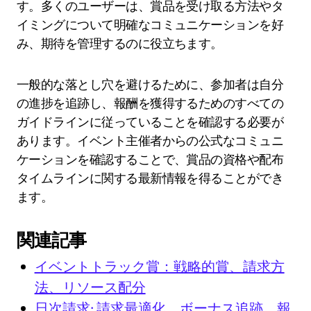
す。多くのユーザーは、賞品を受け取る方法やタ
イミングについて明確なコミュニケーションを好
み、期待を管理するのに役立ちます。
一般的な落とし穴を避けるために、参加者は自分
の進捗を追跡し、報酬を獲得するためのすべての
ガイドラインに従っていることを確認する必要が
あります。イベント主催者からの公式なコミュニ
ケーションを確認することで、賞品の資格や配布
タイムラインに関する最新情報を得ることができ
ます。
関連記事
イベントトラック賞：戦略的賞、請求方
法、リソース配分
日次請求: 請求最適化、ボーナス追跡、報