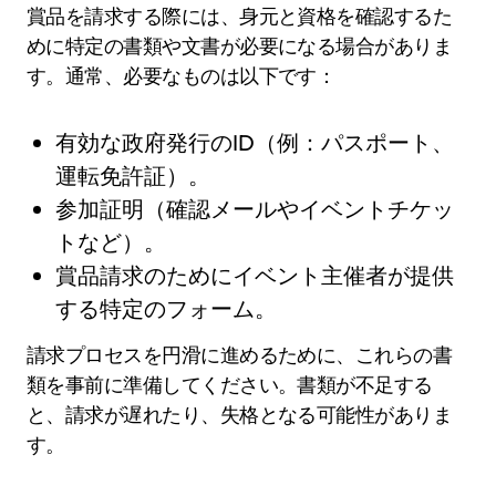
賞品を請求する際には、身元と資格を確認するた
めに特定の書類や文書が必要になる場合がありま
す。通常、必要なものは以下です：
有効な政府発行のID（例：パスポート、
運転免許証）。
参加証明（確認メールやイベントチケッ
トなど）。
賞品請求のためにイベント主催者が提供
する特定のフォーム。
請求プロセスを円滑に進めるために、これらの書
類を事前に準備してください。書類が不足する
と、請求が遅れたり、失格となる可能性がありま
す。