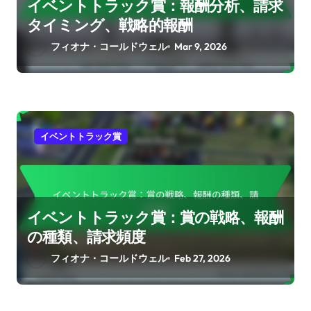
イベントトラック賞：報酬分析、請求
タイミング、戦略的報酬
フィオナ・コールドウェル
Mar 9, 2026
イベントトラック賞
イベントトラック賞：賞の戦略、報酬
の種類、請求頻度
フィオナ・コールドウェル
Feb 27, 2026