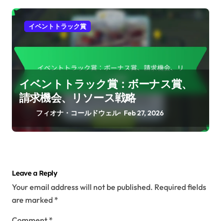
イベントトラック賞
イベントトラック賞：ボーナス賞、
請求機会、リソース戦略
フィオナ・コールドウェル
Feb 27, 2026
Leave a Reply
Your email address will not be published.
Required fields
are marked
*
Comment
*