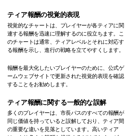
ティア報酬の視覚的表現
視覚的なチャートは、プレイヤーが各ティアに関
連する報酬を迅速に理解するのに役立ちます。こ
のチャートは通常、ティアレベルとそれに対応す
る報酬を示し、進行の戦略を立てやすくします。
報酬を最大化したいプレイヤーのために、公式ゲ
ームウェブサイトで更新された視覚的表現を確認
することをお勧めします。
ティア報酬に関する一般的な誤解
多くのプレイヤーは、市長パスのすべての報酬が
同じ価値を持っていると誤解しており、ティア間
の重要な違いを見落としています。高いティア