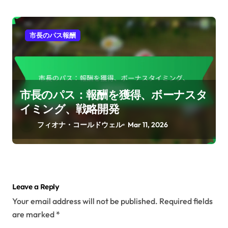
市長のパス報酬
市長のパス：報酬を獲得、ボーナスタ
イミング、戦略開発
フィオナ・コールドウェル
Mar 11, 2026
Leave a Reply
Your email address will not be published.
Required fields
are marked
*