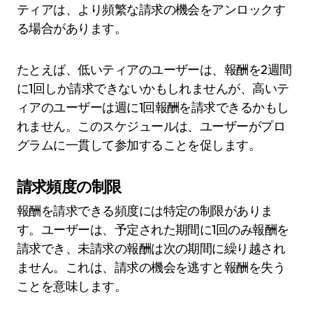
ティアは、より頻繁な請求の機会をアンロックす
る場合があります。
たとえば、低いティアのユーザーは、報酬を2週間
に1回しか請求できないかもしれませんが、高いテ
ィアのユーザーは週に1回報酬を請求できるかもし
れません。このスケジュールは、ユーザーがプロ
グラムに一貫して参加することを促します。
請求頻度の制限
報酬を請求できる頻度には特定の制限がありま
す。ユーザーは、予定された期間に1回のみ報酬を
請求でき、未請求の報酬は次の期間に繰り越され
ません。これは、請求の機会を逃すと報酬を失う
ことを意味します。