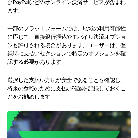
びPayPalなどのオンライン決済サービスが含まれ
ます。
一部のプラットフォームでは、地域の利用可能性
に応じて、直接銀行振込やモバイル決済オプショ
ンも許可される場合があります。ユーザーは、登
録時に支払いセクションで特定のオプションを確
認する必要があります。
選択した支払い方法が安全であることを確認し、
将来の参照のために支払い確認を記録しておくこ
とをお勧めします。