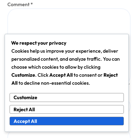
Comment
*
We respect your privacy
Cookies help us improve your experience, deliver
personalized content, and analyze traffic. You can
choose which cookies to allow by clicking
Customize
. Click
Accept All
to consent or
Reject
All
to decline non-essential cookies.
Name
*
Customize
Reject All
Accept All
Email
*