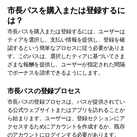
市長パスを購入または登録するに
は？
市長パスを購入または登録するには、ユーザーは
ティアを選択し、支払い情報を提供し、登録を確
認するという簡単なプロセスに従う必要がありま
す。このパスは、選択したティアに基づいてさま
ざまな報酬を提供し、ユーザーが指定された間隔
でボーナスを請求できるようにします。
市長パスの登録プロセス
市長パスの登録プロセスは、パスが提供されてい
る公式ウェブサイトまたはアプリを訪れることか
ら始まります。ユーザーは、登録セクションにア
クセスするためにアカウントを作成するか、既存
のアカウントにログインする必要があります。