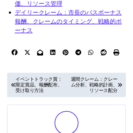
価、リソース管理
デイリークレーム：市長のパスボーナス
報酬、クレームのタイミング、戦略的ボ
ーナス
P
イベントトラック賞：
週間クレーム：クレー
限定賞品、報酬配布、
ム分析、戦略的計画、
o
受け取り方法
リソース配分
s
t
n
a