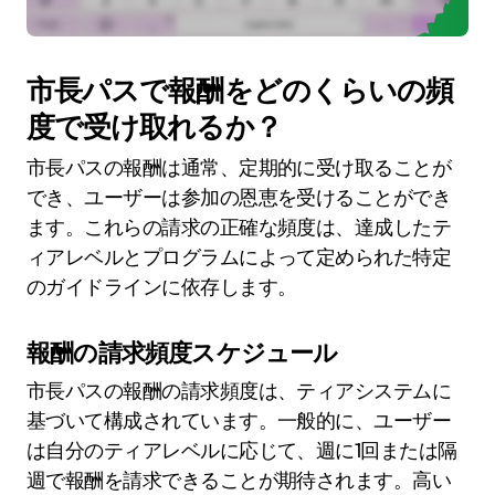
市長パスで報酬をどのくらいの頻
度で受け取れるか？
市長パスの報酬は通常、定期的に受け取ることが
でき、ユーザーは参加の恩恵を受けることができ
ます。これらの請求の正確な頻度は、達成したテ
ィアレベルとプログラムによって定められた特定
のガイドラインに依存します。
報酬の請求頻度スケジュール
市長パスの報酬の請求頻度は、ティアシステムに
基づいて構成されています。一般的に、ユーザー
は自分のティアレベルに応じて、週に1回または隔
週で報酬を請求できることが期待されます。高い